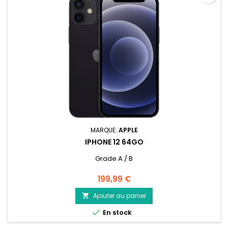
MARQUE:
APPLE
IPHONE 12 64GO
Grade A / B
Prix
199,99 €
Ajouter au panier


En stock