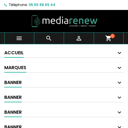
Téléphone:
05 55 88 65 44
0



shopping_cart
ACCUEIL
MARQUES
BANNER
BANNER
BANNER
BANNER