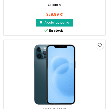
Grade A
Prix
329,99 €
Ajouter au panier


En stock
favorite_border