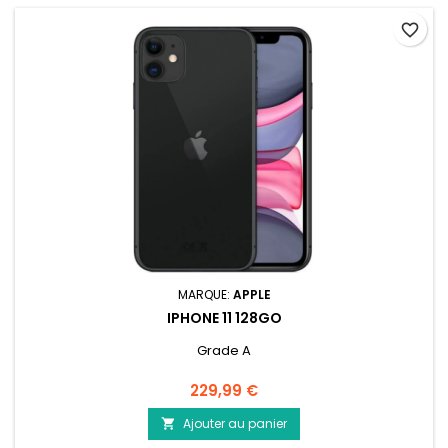
favorite_border
MARQUE:
APPLE
IPHONE 11 128GO
Grade A
Prix
229,99 €
Ajouter au panier
