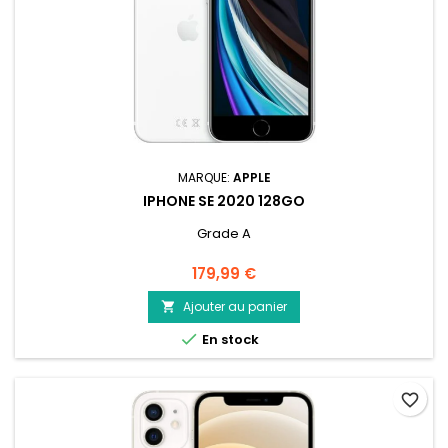
MARQUE:
APPLE
IPHONE SE 2020 128GO
Grade A
Prix
179,99 €
Ajouter au panier


En stock
favorite_border