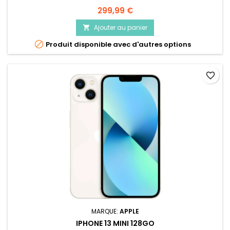
Prix
299,99 €
Ajouter au panier


Produit disponible avec d'autres options
favorite_border
MARQUE:
APPLE
IPHONE 13 MINI 128GO