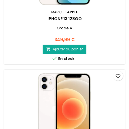
MARQUE:
APPLE
IPHONE 13 128GO
Grade A
Prix
349,99 €
Ajouter au panier


En stock
favorite_border