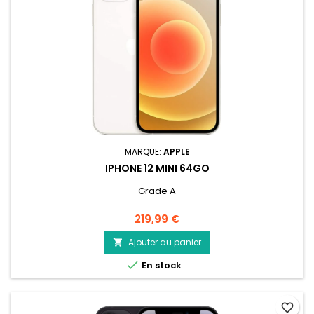
MARQUE:
APPLE
IPHONE 12 MINI 64GO
Grade A
Prix
219,99 €
Ajouter au panier


En stock
favorite_border