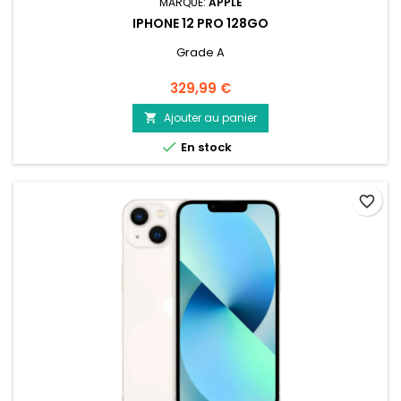
MARQUE:
APPLE
IPHONE 12 PRO 128GO
Grade A
Prix
329,99 €
Ajouter au panier


En stock
favorite_border