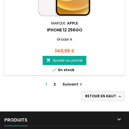
MARQUE:
APPLE
IPHONE 12 256GO
Grade A
Prix
349,99 €
Ajouter au panier


En stock
1
2
Suivant

RETOUR EN HAUT


PRODUITS