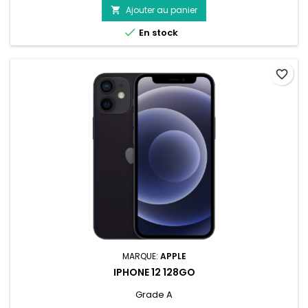
Ajouter au panier


En stock
favorite_border
MARQUE:
APPLE
IPHONE 12 128GO
Grade A