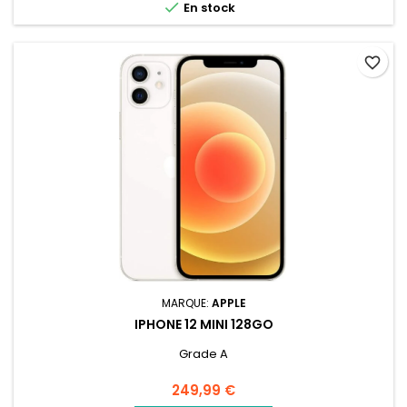

En stock
favorite_border
MARQUE:
APPLE
IPHONE 12 MINI 128GO
Grade A
Prix
249,99 €