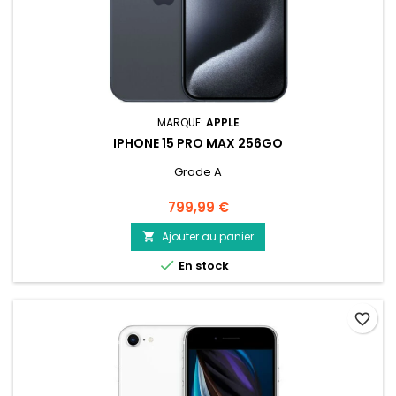
MARQUE:
APPLE
IPHONE 15 PRO MAX 256GO
Grade A
Prix
799,99 €
Ajouter au panier


En stock
favorite_border