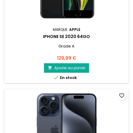
MARQUE:
APPLE
IPHONE SE 2020 64GO
Grade A
Prix
129,99 €
Ajouter au panier


En stock
favorite_border