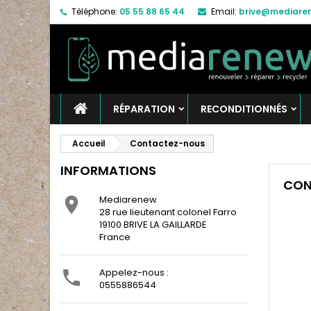
Téléphone:
05 55 88 65 44
Email:
brive@mediaren
RÉPARATION
RECONDITIONNÉS
Accueil
Contactez-nous
INFORMATIONS
CON
Mediarenew

28 rue lieutenant colonel Farro
19100 BRIVE LA GAILLARDE
France
Appelez-nous :

0555886544