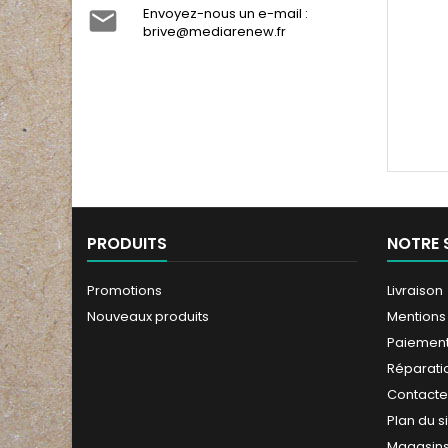
Envoyez-nous un e-mail :

brive@mediarenew.fr
PRODUITS
NOTRE 
Promotions
Livraison
Nouveaux produits
Mentions
Paiement
Réparati
Contact
Plan du s
Magasin