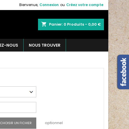
Bienvenue,
Connexion
ou
Créez votre compte
shopping_cart
Panier:
0
Produits - 0,00 €
EZ-NOUS
NOUS TROUVER
optionnel
CHOISIR UN FICHIER