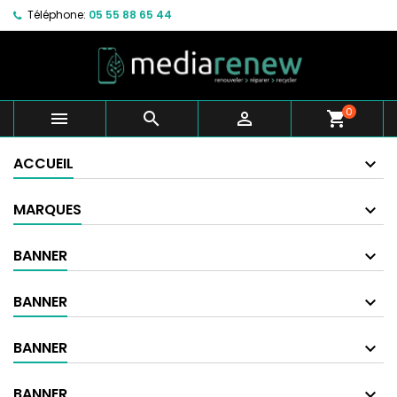
Téléphone:
05 55 88 65 44
0



shopping_cart
ACCUEIL
MARQUES
BANNER
BANNER
BANNER
BANNER