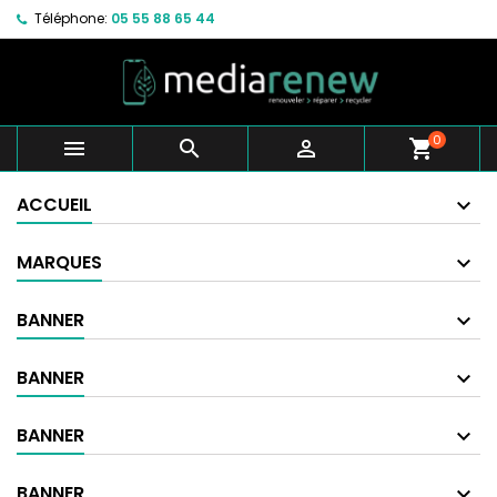
Téléphone:
05 55 88 65 44
0



shopping_cart
ACCUEIL
MARQUES
BANNER
BANNER
BANNER
BANNER