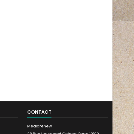
CONTACT
Mediarenew
28 Rue Lieutenant Colonel Farro 19100