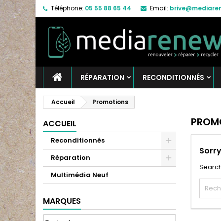
Téléphone:
05 55 88 65 44
Email:
brive@mediaren
RÉPARATION
RECONDITIONNÉS
Accueil
Promotions
PROM
ACCUEIL
Reconditionnés
Sorry
Réparation
Search
Multimédia Neuf
MARQUES