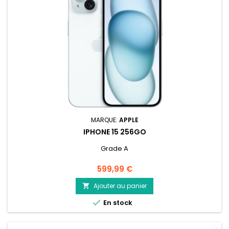
MARQUE:
APPLE
IPHONE 15 256GO
Grade A
Prix
599,99 €
Ajouter au panier


En stock