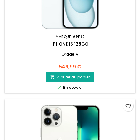
MARQUE:
APPLE
IPHONE 15 128GO
Grade A
Prix
549,99 €
Ajouter au panier


En stock
favorite_border