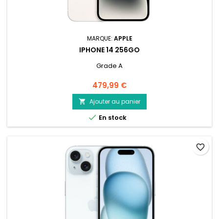
MARQUE:
APPLE
IPHONE 14 256GO
Grade A
Prix
479,99 €
Ajouter au panier


En stock
favorite_border