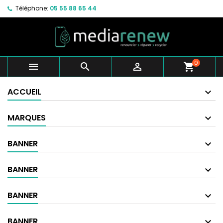
Téléphone:
05 55 88 65 44
0



shopping_cart
ACCUEIL
MARQUES
BANNER
BANNER
BANNER
BANNER