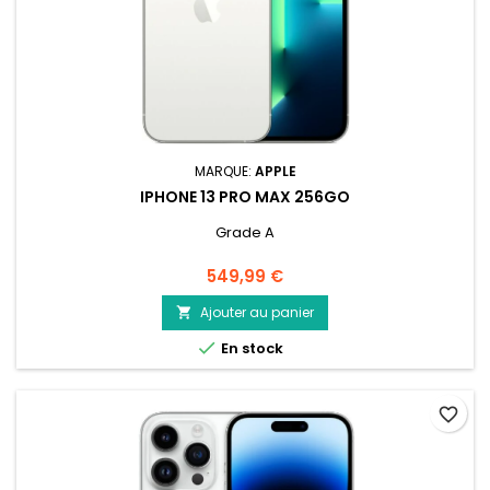
MARQUE:
APPLE
IPHONE 13 PRO MAX 256GO
Grade A
Prix
549,99 €
Ajouter au panier


En stock
favorite_border