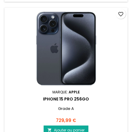
favorite_border
MARQUE:
APPLE
IPHONE 15 PRO 256GO
Grade A
Prix
729,99 €
Ajouter au panier
