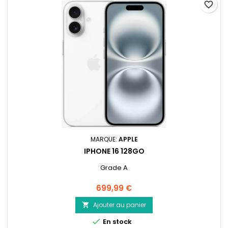
favorite_border
MARQUE:
APPLE
IPHONE 16 128GO
Grade A
Prix
699,99 €
Ajouter au panier


En stock