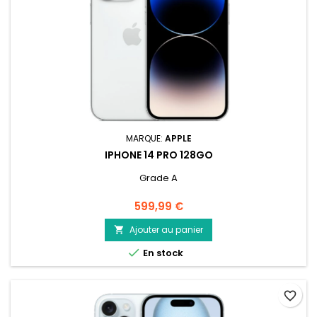
MARQUE:
APPLE
IPHONE 14 PRO 128GO
Grade A
Prix
599,99 €
Ajouter au panier


En stock
favorite_border