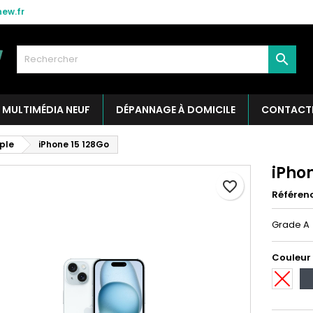
ew.fr

MULTIMÉDIA NEUF
DÉPANNAGE À DOMICILE
CONTACT
ple
iPhone 15 128Go
iPhon
favorite_border
Référen
Grade A
Couleur
Blanc
No