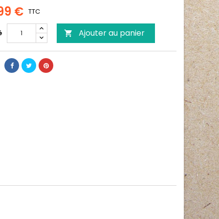
99 €
TTC
Ajouter au panier
é
