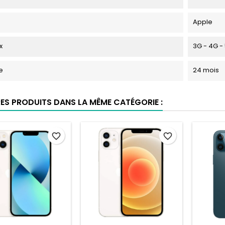
Apple
x
3G - 4G -
e
24 mois
RES PRODUITS DANS LA MÊME CATÉGORIE :
favorite_border
favorite_border