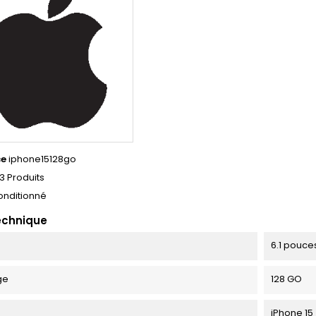
ce
iphone15128go
3 Produits
onditionné
echnique
6.1 pouce
ge
128 GO
iPhone 15