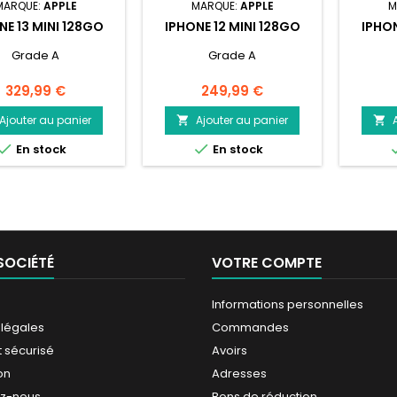
MARQUE:
APPLE
MARQUE:
APPLE
M
NE 13 MINI 128GO
IPHONE 12 MINI 128GO
IPHON
Grade A
Grade A
Prix
Prix
329,99 €
249,99 €
Ajouter au panier
Ajouter au panier




En stock
En stock
SOCIÉTÉ
VOTRE COMPTE
Informations personnelles
 légales
Commandes
 sécurisé
Avoirs
on
Adresses
ez-nous
Bons de réduction