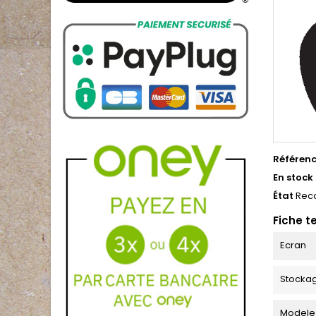
Référen
En stock
État
Rec
Fiche t
Ecran
Stocka
Modele