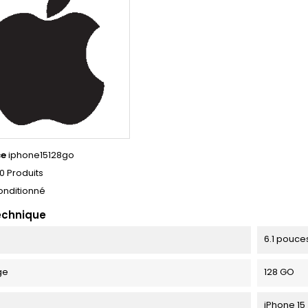
ce
iphone15128go
0 Produits
onditionné
echnique
6.1 pouce
ge
128 GO
iPhone 15