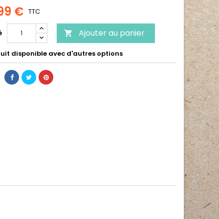
99 €
TTC
Ajouter au panier
é

uit disponible avec d'autres options