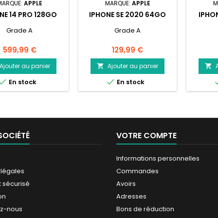
MARQUE:
APPLE
MARQUE:
APPLE
M
NE 14 PRO 128GO
IPHONE SE 2020 64GO
IPHON
Grade A
Grade A
Prix
Prix
599,99 €
129,99 €
Ajouter au panier
Ajouter au panier




En stock
En stock
SOCIÉTÉ
VOTRE COMPTE
Informations personnelles
 légales
Commandes
 sécurisé
Avoirs
on
Adresses
ez-nous
Bons de réduction