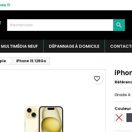
ew.fr

MULTIMÉDIA NEUF
DÉPANNAGE À DOMICILE
CONTACT
ple
iPhone 15 128Go
iPhon
favorite_border
Référen
Grade A
Couleur
Blanc
No