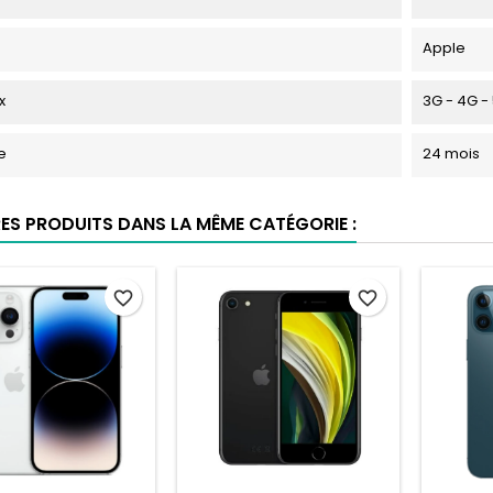
Apple
x
3G - 4G -
e
24 mois
RES PRODUITS DANS LA MÊME CATÉGORIE :
favorite_border
favorite_border