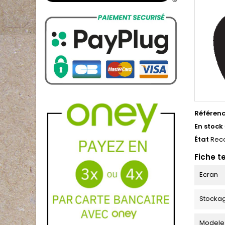
Référen
En stock
État
Rec
Fiche t
Ecran
Stocka
Modele