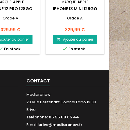
ARQUE:
APPLE
MARQUE:
APPLE
M
E 12 PRO 128GO
IPHONE 13 MINI 128GO
IPH
Grade A
Grade A
Prix
Prix
329,99 €
329,99 €
Ajouter au panier
Ajouter au panier
A




En stock
En stock
CONTACT
Mediarenew
28 Rue Lieutenant Colonel Farro 19100
Brive
Téléphone:
05 55 88 65 44
Email:
brive@mediarenew.fr