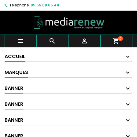
Téléphone:
05 55 88 65 44
0



shopping_cart
ACCUEIL
MARQUES
BANNER
BANNER
BANNER
BANNER