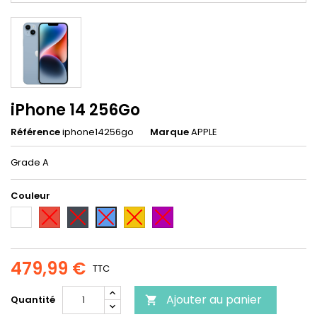
iPhone 14 256Go
Référence
iphone14256go
Marque
APPLE
Grade A
Couleur
Blanc
Rouge
Noir
Jaune
Violet
Bleu
479,99 €
TTC
Ajouter au panier
Quantité
