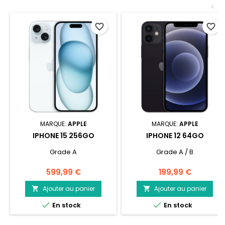
<
favorite_border
favorite_border
MARQUE:
APPLE
MARQUE:
APPLE
IPHONE 15 256GO
IPHONE 12 64GO
Grade A
Grade A / B
Prix
Prix
599,99 €
199,99 €
Ajouter au panier
Ajouter au panier




En stock
En stock