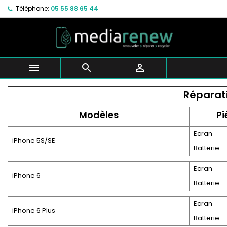
Téléphone:
05 55 88 65 44



Réparat
Modèles
Pi
Ecran
iPhone 5S/SE
Batterie
Ecran
iPhone 6
Batterie
Ecran
iPhone 6 Plus
Batterie