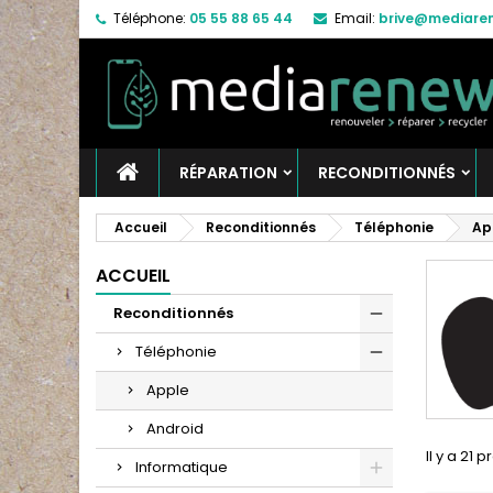
Téléphone:
05 55 88 65 44
Email:
brive@mediaren
RÉPARATION
RECONDITIONNÉS
Accueil
Reconditionnés
Téléphonie
Ap
ACCUEIL
Reconditionnés
Téléphonie
Apple
Android
Il y a 21 p
Informatique