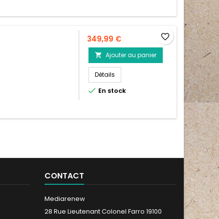
favorite_border
Prix
349,99 €
Ajouter au panier

Détails

En stock
CONTACT
Mediarenew
28 Rue Lieutenant Colonel Farro 19100