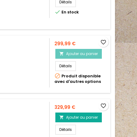
Détails

En stock
favorite_border
Prix
299,99 €
Ajouter au panier

Détails

Produit disponible
avec d'autres options
favorite_border
Prix
329,99 €
Ajouter au panier

Détails