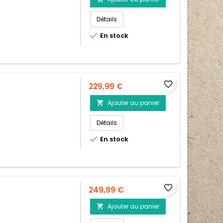
Détails

En stock
favorite_border
Prix
229,99 €
Ajouter au panier

Détails

En stock
favorite_border
Prix
249,99 €
Ajouter au panier
