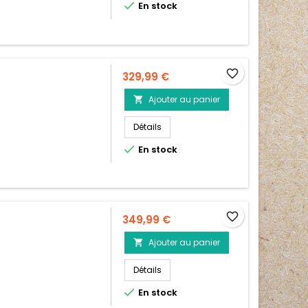

En stock
favorite_border
Prix
329,99 €
Ajouter au panier

Détails

En stock
favorite_border
Prix
349,99 €
Ajouter au panier

Détails

En stock