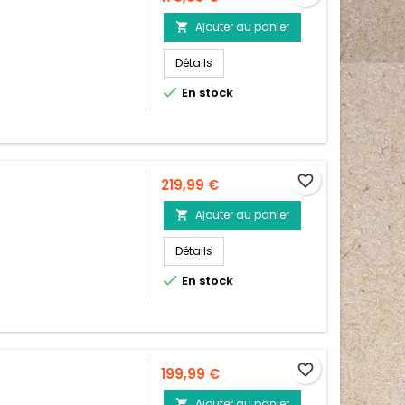
Ajouter au panier

Détails

En stock
favorite_border
Prix
219,99 €
Ajouter au panier

Détails

En stock
favorite_border
Prix
199,99 €
Ajouter au panier
