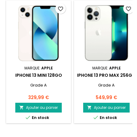
favorite_border
favorite_border
MARQUE:
APPLE
MARQUE:
APPLE
IPHONE 13 MINI 128GO
IPHONE 13 PRO MAX 256GO
Grade A
Grade A
Prix
Prix
329,99 €
549,99 €
Ajouter au panier
Ajouter au panier




En stock
En stock