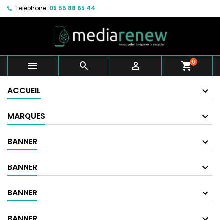
Téléphone:
05 55 88 65 44
0



shopping_cart
ACCUEIL
MARQUES
BANNER
BANNER
BANNER
BANNER