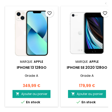
<
favorite_border
favorite_border
MARQUE:
APPLE
MARQUE:
APPLE
IPHONE 13 128GO
IPHONE SE 2020 128GO
Grade A
Grade A
Prix
Prix
349,99 €
179,99 €
Ajouter au panier
Ajouter au panier




En stock
En stock