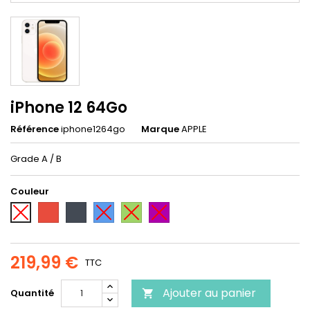
iPhone 12 64Go
Référence
iphone1264go
Marque
APPLE
Grade A / B
Couleur
Rouge
Noir
Bleu
Vert
Violet
Blanc
219,99 €
TTC
Ajouter au panier
Quantité
