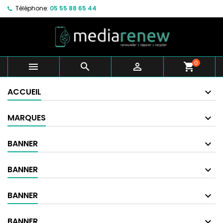
Téléphone:
05 55 88 65 44
0



shopping_cart
ACCUEIL
MARQUES
BANNER
BANNER
BANNER
BANNER