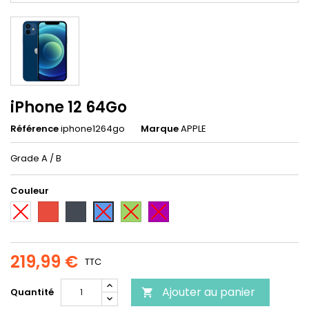
iPhone 12 64Go
Référence
iphone1264go
Marque
APPLE
Grade A / B
Couleur
Blanc
Rouge
Noir
Vert
Violet
Bleu
219,99 €
TTC
Ajouter au panier
Quantité
