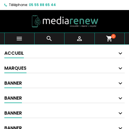
Téléphone:
05 55 88 65 44
0



shopping_cart
ACCUEIL
MARQUES
BANNER
BANNER
BANNER
BANNER