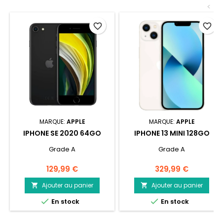
<
favorite_border
favorite_border
MARQUE:
APPLE
MARQUE:
APPLE
IPHONE SE 2020 64GO
IPHONE 13 MINI 128GO
Grade A
Grade A
Prix
Prix
129,99 €
329,99 €
Ajouter au panier
Ajouter au panier




En stock
En stock