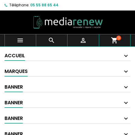
Téléphone:
05 55 88 65 44
0



shopping_cart
ACCUEIL
MARQUES
BANNER
BANNER
BANNER
BANNER