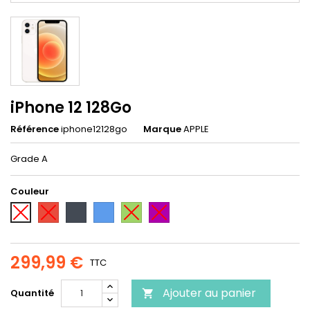
iPhone 12 128Go
Référence
iphone12128go
Marque
APPLE
Grade A
Couleur
Rouge
Noir
Bleu
Vert
Violet
Blanc
299,99 €
TTC
Ajouter au panier
Quantité
