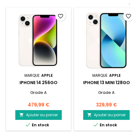
<
favorite_border
favorite_border
MARQUE:
APPLE
MARQUE:
APPLE
IPHONE 14 256GO
IPHONE 13 MINI 128GO
Grade A
Grade A
Prix
Prix
479,99 €
329,99 €
Ajouter au panier
Ajouter au panier




En stock
En stock