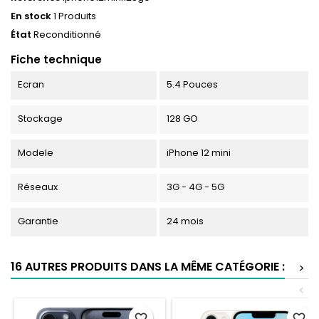
En stock
1 Produits
État
Reconditionné
Fiche technique
Ecran
5.4 Pouces
Stockage
128 GO
Modele
iPhone 12 mini
Réseaux
3G - 4G - 5G
Garantie
24 mois
16 AUTRES PRODUITS DANS LA MÊME CATÉGORIE :
>
<
favorite_border
favorite_border