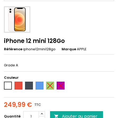
iPhone 12 mini 128Go
Référence
iphone12mini128go
Marque
APPLE
Grade A
Couleur
Rouge
Noir
Bleu
Vert
Violet
Blanc
249,99 €
TTC
Ajouter au panier
Quantité
