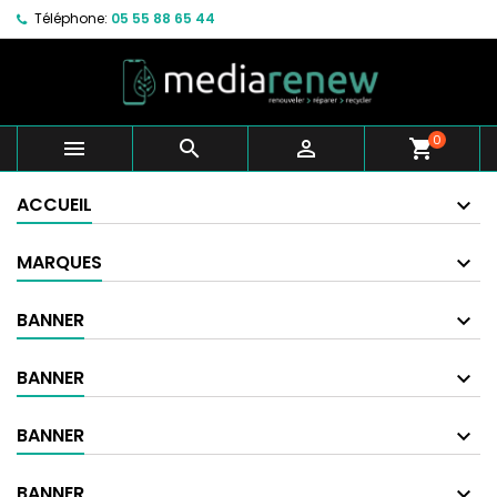
Téléphone:
05 55 88 65 44
0



shopping_cart
ACCUEIL
MARQUES
BANNER
BANNER
BANNER
BANNER