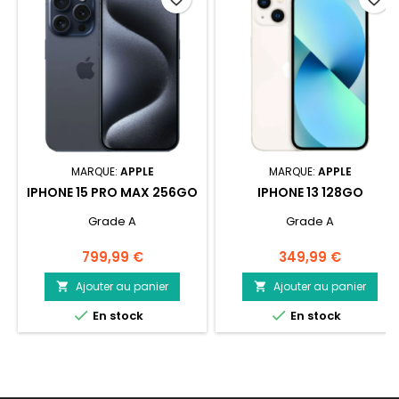
MARQUE:
APPLE
MARQUE:
APPLE
IPHONE 15 PRO MAX 256GO
IPHONE 13 128GO
Grade A
Grade A
Prix
Prix
799,99 €
349,99 €
Ajouter au panier
Ajouter au panier




En stock
En stock