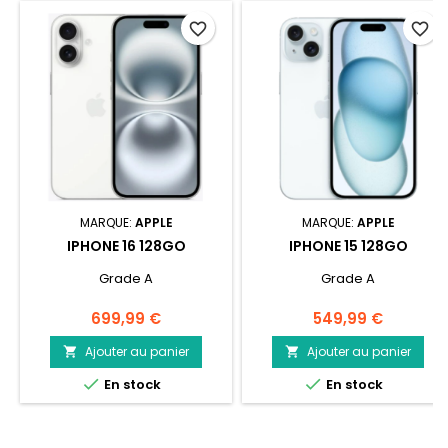
favorite_border
favorite_border
MARQUE:
APPLE
MARQUE:
APPLE
IPHONE 16 128GO
IPHONE 15 128GO
Grade A
Grade A
Prix
Prix
699,99 €
549,99 €
Ajouter au panier
Ajouter au panier




En stock
En stock