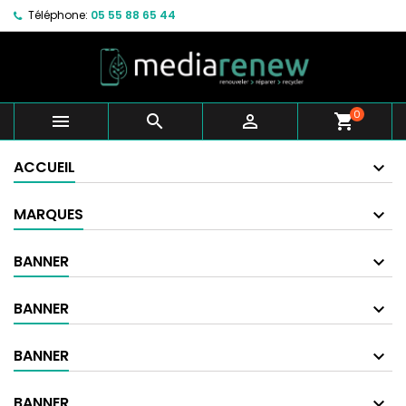
Téléphone:
05 55 88 65 44
0



shopping_cart
ACCUEIL
MARQUES
BANNER
BANNER
BANNER
BANNER